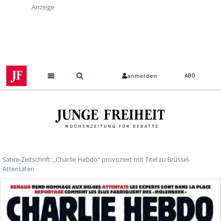
Anzeige
anmelden
ABO
Über uns
Satire-Zeitschrift: „Charlie Hebdo“ provoziert mit Titel zu Brüssel-
Attentaten