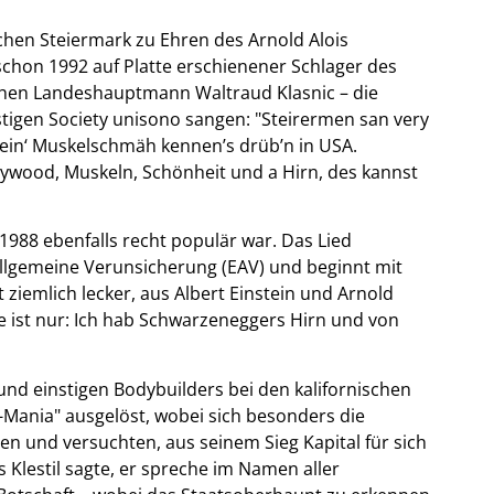
ichen Steiermark zu Ehren des Arnold Alois
chon 1992 auf Platte erschienener Schlager des
ischen Landeshauptmann Waltraud Klasnic – die
tigen Society unisono sangen: "Steirermen san very
sein‘ Muskelschmäh kennen’s drüb’n in USA.
llywood, Muskeln, Schönheit und a Hirn, des kannst
 1988 ebenfalls recht populär war. Das Lied
lgemeine Verunsicherung (EAV) und beginnt mit
t ziemlich lecker, aus Albert Einstein und Arnold
 ist nur: Ich hab Schwarzeneggers Hirn und von
und einstigen Bodybuilders bei den kalifornischen
ania" ausgelöst, wobei sich besonders die
ten und versuchten, aus seinem Sieg Kapital für sich
Klestil sagte, er spreche im Namen aller