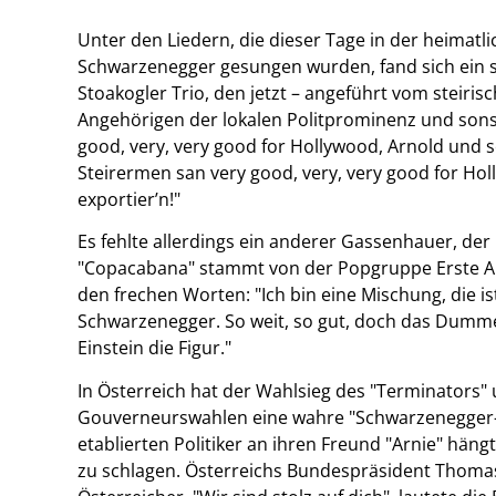
Unter den Liedern, die dieser Tage in der heimatl
Schwarzenegger gesungen wurden, fand sich ein s
Stoakogler Trio, den jetzt – angeführt vom steir
Angehörigen der lokalen Politprominenz und sons
good, very, very good for Hollywood, Arnold und 
Steirermen san very good, very, very good for Ho
exportier’n!"
Es fehlte allerdings ein anderer Gassenhauer, der
"Copacabana" stammt von der Popgruppe Erste Al
den frechen Worten: "Ich bin eine Mischung, die is
Schwarzenegger. So weit, so gut, doch das Dumme
Einstein die Figur."
In Österreich hat der Wahlsieg des "Terminators" 
Gouverneurswahlen eine wahre "Schwarzenegger-M
etablierten Politiker an ihren Freund "Arnie" häng
zu schlagen. Österreichs Bundespräsident Thomas 