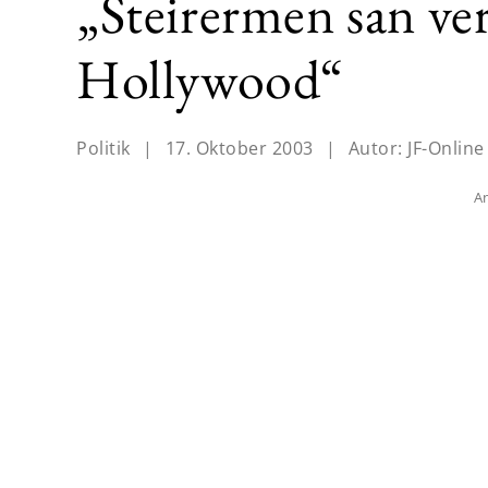
„Steirermen san ve
Hollywood“
Politik
|
17. Oktober 2003
|
Autor:
JF-Online
An