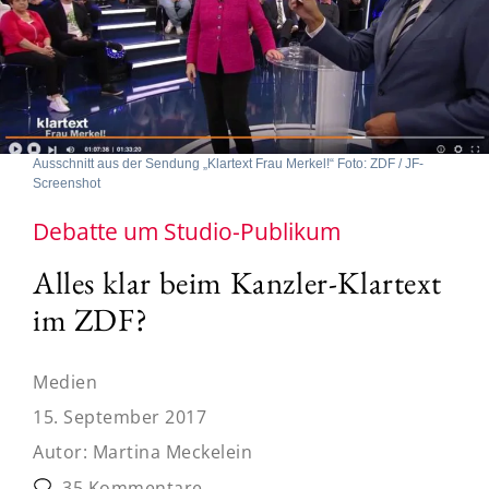
Ausschnitt aus der Sendung „Klartext Frau Merkel!“ Foto: ZDF / JF-
Screenshot
Debatte um Studio-Publikum
Alles klar beim Kanzler-Klartext
im ZDF?
Medien
15. September 2017
Autor:
Martina Meckelein
35 Kommentare