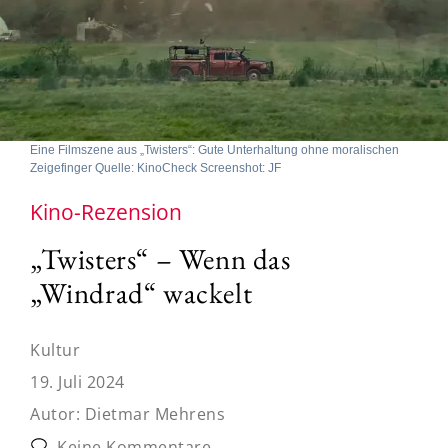
Eine Filmszene aus „Twisters“: Gute Unterhaltung ohne moralischen
Zeigefinger Quelle: KinoCheck Screenshot: JF
Kino-Rezension
„Twisters“ – Wenn das
„Windrad“ wackelt
Kultur
19. Juli 2024
Autor:
Dietmar Mehrens
Keine Kommentare