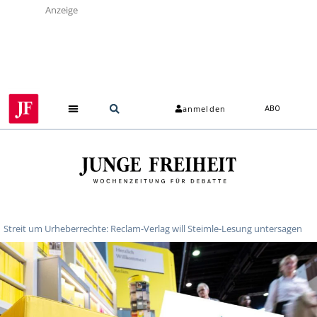
Anzeige
anmelden
ABO
Streit um Urheberrechte: Reclam-Verlag will Steimle-Lesung untersagen