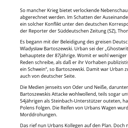
So mancher Krieg bietet verlockende Nebenschaupl
abgerechnet werden. Im Schatten der Auseinand
ein solcher Konflikt unter den deutschen Korres
der Reporter der Süddeutschen Zeitung (SZ), Th
Es begann mit der Beleidigung des greisen Deuts
Wladysław Bartoszewski. Urban sei der „Ghostwrit
behauptete der 87jährige. Womit er wohl weniger 
Reden schreibe, als daß er ihr Vorhaben publizisti
ein Schwein“, so Bartoszewski. Damit war Urban 
auch von deutscher Seite.
Die Medien jenseits von Oder und Neiße, darunter 
Bartoszewskis Attacke wohlwollend, teils sogar 
54jährigen als Steinbach-Unterstützer outeten, ha
Polens Folgen. Die Reifen von Urbans Wagen wurde
Morddrohungen.
Das rief nun Urbans Kollegen auf den Plan. Doch mit