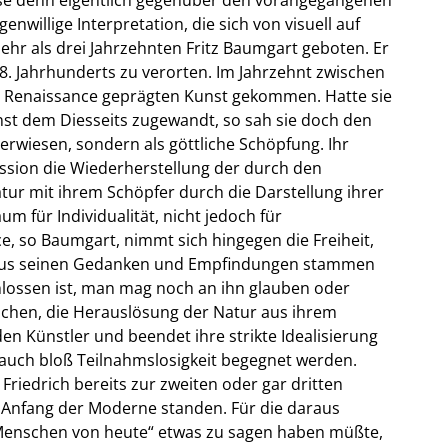
nwillige Interpretation, die sich von visuell auf
mehr als drei Jahrzehnten Fritz Baumgart geboten. Er
18. Jahrhunderts zu verorten. Im Jahrzehnt zwischen
r Renaissance geprägten Kunst gekommen. Hatte sie
unst dem Diesseits zugewandt, so sah sie doch den
erwiesen, sondern als göttliche Schöpfung. Ihr
ssion die Wiederherstellung der durch den
r mit ihrem Schöpfer durch die Darstellung ihrer
um für Individualität, nicht jedoch für
e, so Baumgart, nimmt sich hingegen die Freiheit,
ch aus seinen Gedanken und Empfindungen stammen
chlossen ist, man mag noch an ihn glauben oder
brochen, die Herauslösung der Natur aus ihrem
Künstler und beendet ihre strikte Idealisierung
auch bloß Teilnahmslosigkeit begegnet werden.
Friedrich bereits zur zweiten oder gar dritten
 Anfang der Moderne standen. Für die daraus
 Menschen von heute“ etwas zu sagen haben müßte,