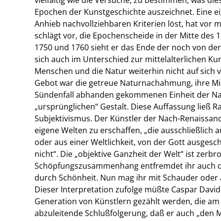
Epochen der Kunstgeschichte auszeichnet. Eine eige
Anhieb nachvollziehbaren Kriterien löst, hat vor 
schlägt vor, die Epochenscheide in der Mitte des 
1750 und 1760 sieht er das Ende der noch von de
sich auch im Unterschied zur mittelalterlichen K
Menschen und die Natur weiterhin nicht auf sich v
Gebot war die getreue Naturnachahmung, ihre Mi
Sündenfall abhanden gekommenen Einheit der Natu
„ursprünglichen“ Gestalt. Diese Auffassung ließ Ra
Subjektivismus. Der Künstler der Nach-Renaissanc
eigene Welten zu erschaffen, „die ausschließli
oder aus einer Weltlichkeit, von der Gott ausges
nicht“. Die „objektive Ganzheit der Welt“ ist zer
Schöpfungszusammenhang entfremdet ihr auch den 
durch Schönheit. Nun mag ihr mit Schauder oder 
Dieser Interpretation zufolge müßte Caspar David 
Generation von Künstlern gezählt werden, die am
abzuleitende Schlußfolgerung, daß er auch „den