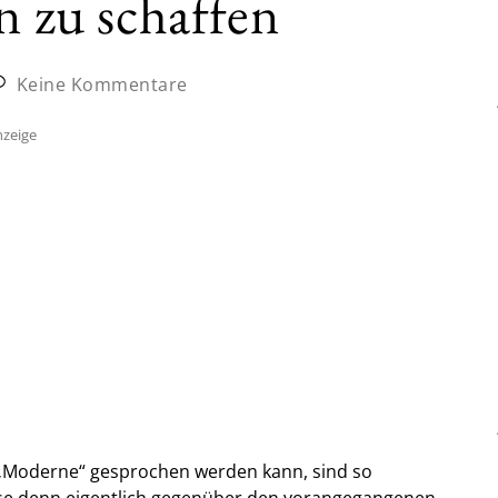
n zu schaffen
Keine Kommentare
zeige
 „Moderne“ gesprochen werden kann, sind so
iese denn eigentlich gegenüber den vorangegangenen