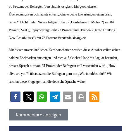
85 Prozent der Befragten Verständnislosigkeit. Ein gescheiterter
Übersetzungsversuch lautete etwa: „Schalte deine Erwartungen einen Gang
runter“. Dicht hinter Nissan folgen Subaru („Confidence in Motion“) mit 84
Prozent, Seat („Enjoyneering“) mit 77 Prozent und Hyundai („New Thinking.
New Possibilities“) mit 76 Prozent Verständnislosigkeit.
Mit diesen unverständlichen Kernbotschaften werden diese Autohersteller sicher
bald zu Edelmarken aufsteigen und sich auf gleicher Höhe mit Jaguar befinden,
dessen Spruch nur von 25 Prozent der Befragten voll verstanden wird. „How
alive are you?“ übersetzten die Befragten gern mit „Wie überlebst du?“ Wir
reichen diese Frage gern an die deutsche Sprache weiter.
Kommentare anzeigen