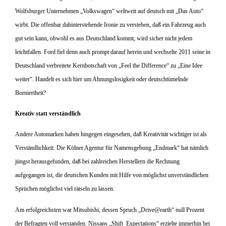
Wolfsburger Unternehmen „Volkswagen“ weltweit auf deutsch mit „Das Auto“
wirbt. Die offenbar dahinterstehende Ironie zu verstehen, daß ein Fahrzeug auch
gut sein kann, obwohl es aus Deutschland kommt, wird sicher nicht jedem
leichtfallen. Ford fiel denn auch prompt darauf herein und wechselte 2011 seine in
Deutschland verbreitete Kernbotschaft von „Feel the Difference“ zu „Eine Idee
weiter“. Handelt es sich hier um Ahnungslosigkeit oder deutschtümelnde
Borniertheit?
Kreativ statt verständlich
Andere Automarken haben hingegen eingesehen, daß Kreativität wichtiger ist als
Verständlichkeit. Die Kölner Agentur für Namensgebung „Endmark“ hat nämlich
jüngst herausgefunden, daß bei zahlreichen Herstellern die Rechnung
aufgegangen ist, die deutschen Kunden mit Hilfe von möglichst unverständlichen
Sprüchen möglichst viel rätseln zu lassen.
Am erfolgreichsten war Mitsubishi, dessen Spruch „Drive@earth“ null Prozent
der Befragten voll verstanden. Nissans „Shift_Expectations“ erzielte immerhin bei