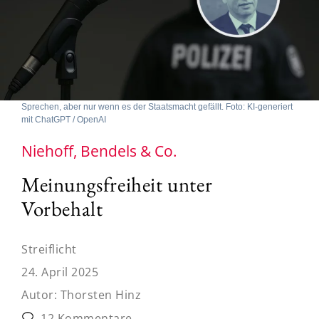
Sprechen, aber nur wenn es der Staatsmacht gefällt. Foto: KI-generiert
mit ChatGPT / OpenAI
Niehoff, Bendels & Co.
Meinungsfreiheit unter
Vorbehalt
Streiflicht
24. April 2025
Autor:
Thorsten Hinz
12 Kommentare