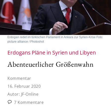
Erdogan redet im türkischen Parlament in Ankara zur Syrien-Krise Foto:
picture alliance / Photoshot
Erdogans Pläne in Syrien und Libyen
Abenteuerlicher Größenwahn
Kommentar
16. Februar 2020
Autor:
JF-Online
7 Kommentare