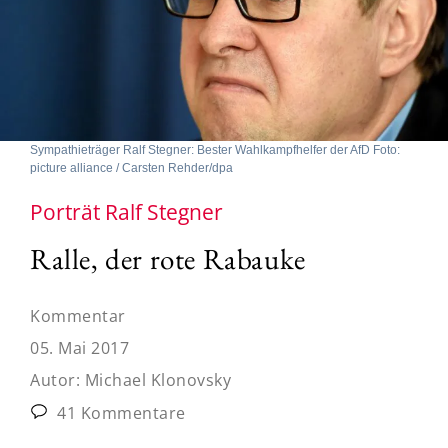
Sympathieträger Ralf Stegner: Bester Wahlkampfhelfer der AfD Foto:
picture alliance / Carsten Rehder/dpa
Porträt Ralf Stegner
Ralle, der rote Rabauke
Kommentar
05. Mai 2017
Autor:
Michael Klonovsky
41 Kommentare