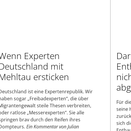
Wenn Experten
Dar
Deutschland mit
Ent
Mehltau ersticken
nic
abg
Deutschland ist eine Expertenrepublik. Wir
haben sogar „Freibadexperten“, die über
Für die
Migrantengewalt steile Thesen verbreiten,
seine 
oder ratlose „Messerexperten“. Sie alle
zurück
springen brav durch den Reifen ihres
sich d
Dompteurs.
Ein Kommentar von Julian
Enthau