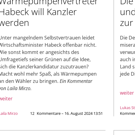
Wärmepumpenvertreter
Die
Habeck will Kanzler
und
werden
zur
Unter mangelndem Selbstvertrauen leidet
Die De
Wirtschaftsminister Habeck offenbar nicht.
misera
Wie sonst kommt er angesichts des
verwun
Umfragetiefs seiner Grünen auf die Idee,
auch i
sich die Kanzlerkandidatur zuzutrauen?
Land s
Macht wohl mehr Spaß, als Wärmepumpen
jede D
an den Wähler zu bringen.
Ein Kommentar
von Laila Mirzo.
weiter
weiter
Lukas S
Laila Mirzo
12
Kommentare – 16. August 2024 13:51
Komment