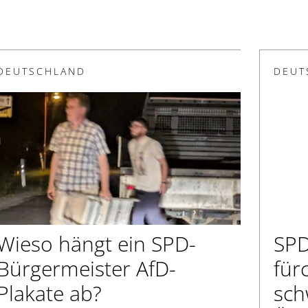
DEUTSCHLAND
DEUT
Wieso hängt ein SPD-
SPD
Bürgermeister AfD-
für
Plakate ab?
sch