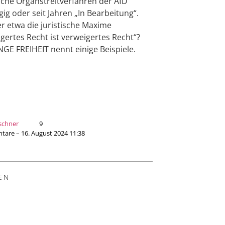
iche Organstreitverfahren der AfD
ig oder seit Jahren „In Bearbeitung“.
ier etwa die juristische Maxime
gertes Recht ist verweigertes Recht“?
NGE FREIHEIT nennt einige Beispiele.
schner
9
are – 16. August 2024 11:38
EN