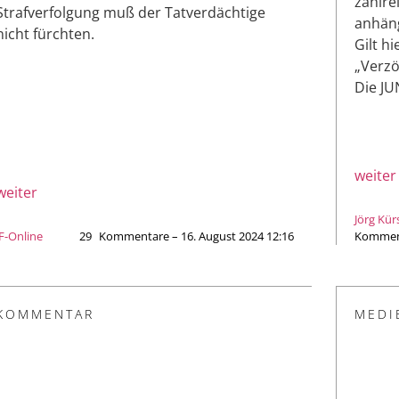
zahlre
Strafverfolgung muß der Tatverdächtige
anhäng
nicht fürchten.
Gilt h
„Verzö
Die JU
weiter
weiter
Jörg Kür
JF-Online
29
Kommentare – 16. August 2024 12:16
Komment
KOMMENTAR
MEDI