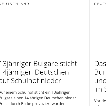
DEUTSCHLAND
DEUT
13jähriger Bulgare sticht
Da
14jährigen Deutschen
Bun
auf Schulhof nieder
und
im 
Auf einem Schulhof sticht ein 13jähriger
Bulgare einen 14jährigen Deutschen nieder.
Vor de
Er sei durch Blicke provoziert worden.