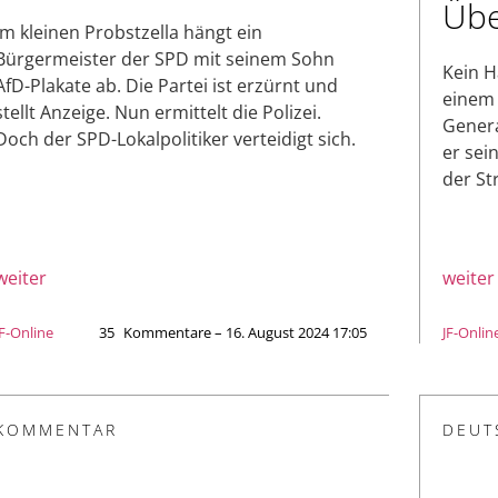
Übe
Im kleinen Probstzella hängt ein
Bürgermeister der SPD mit seinem Sohn
Kein H
AfD-Plakate ab. Die Partei ist erzürnt und
einem 
stellt Anzeige. Nun ermittelt die Polizei.
Genera
Doch der SPD-Lokalpolitiker verteidigt sich.
er sei
der St
weiter
weiter
JF-Online
35
Kommentare – 16. August 2024 17:05
JF-Onlin
KOMMENTAR
DEUT