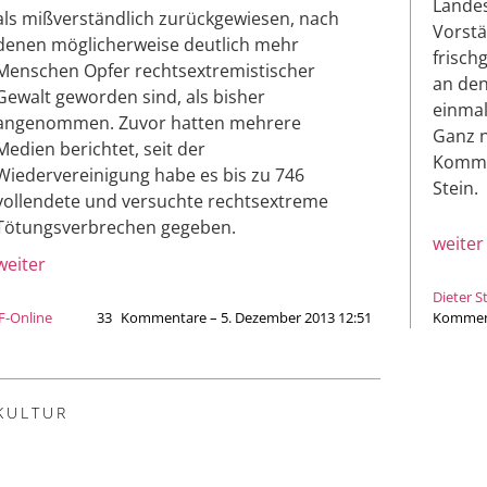
Landes
als mißverständlich zurückgewiesen, nach
Vorstä
denen möglicherweise deutlich mehr
frisch
Menschen Opfer rechtsextremistischer
an den
Gewalt geworden sind, als bisher
einma
angenommen. Zuvor hatten mehrere
Ganz n
Medien berichtet, seit der
Kommen
Wiedervereinigung habe es bis zu 746
Stein.
vollendete und versuchte rechtsextreme
Tötungsverbrechen gegeben.
weiter
weiter
Dieter S
JF-Online
33
Kommentare – 5. Dezember 2013 12:51
Komment
KULTUR