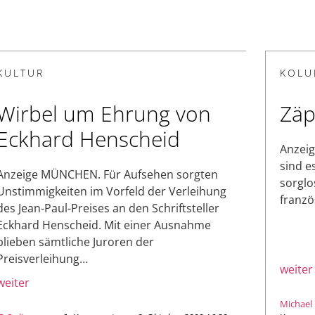
KULTUR
KOLU
Wirbel um Ehrung von
Zä
Eckhard Henscheid
Anzeig
sind e
Anzeige MÜNCHEN. Für Aufsehen sorgten
sorglo
Unstimmigkeiten im Vorfeld der Verleihung
franzö
des Jean-Paul-Preises an den Schriftsteller
Eckhard Henscheid. Mit einer Ausnahme
blieben sämtliche Juroren der
Preisverleihung…
weiter
weiter
Michael 