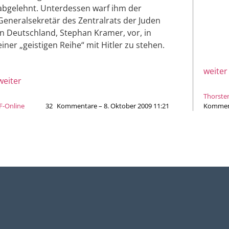
abgelehnt. Unterdessen warf ihm der
Generalsekretär des Zentralrats der Juden
in Deutschland, Stephan Kramer, vor, in
einer „geistigen Reihe“ mit Hitler zu stehen.
weiter
weiter
Thorste
JF-Online
32
Kommentare – 8. Oktober 2009 11:21
Komment