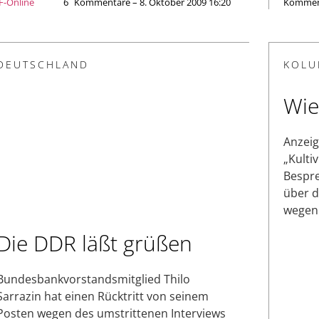
JF-Online
6
Kommentare – 8. Oktober 2009 16:20
Komment
DEUTSCHLAND
KOLU
Wie
Anzeig
„Kulti
Bespre
über d
wegen 
Die DDR läßt grüßen
Bundesbankvorstandsmitglied Thilo
Sarrazin hat einen Rücktritt von seinem
Posten wegen des umstrittenen Interviews