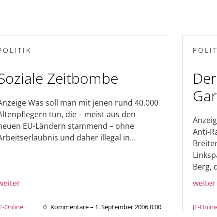
POLITIK
POLIT
Soziale Zeitbombe
Der
Gar
Anzeige Was soll man mit jenen rund 40.000
Altenpflegern tun, die – meist aus den
Anzeig
neuen EU-Ländern stammend – ohne
Anti-Ra
Arbeitserlaubnis und daher illegal in…
Breite
Linksp
Berg,
weiter
weiter
JF-Online
0
Kommentare – 1. September 2006 0:00
JF-Onlin