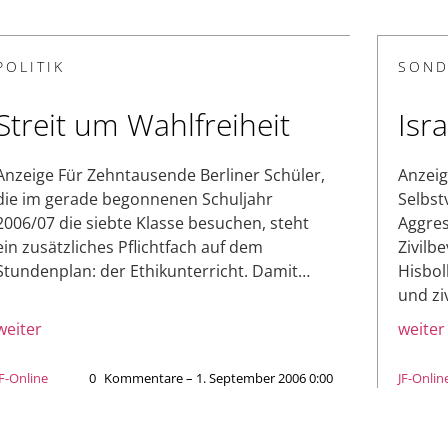
POLITIK
SOND
Streit um Wahlfreiheit
Isr
Anzeige Für Zehntausende Berliner Schüler,
Anzeig
die im gerade begonnenen Schuljahr
Selbst
2006/07 die siebte Klasse besuchen, steht
Aggres
ein zusätzliches Pflichtfach auf dem
Zivilb
Stundenplan: der Ethikunterricht. Damit…
Hisboll
und zi
weiter
weiter
JF-Online
0
Kommentare – 1. September 2006 0:00
JF-Onlin