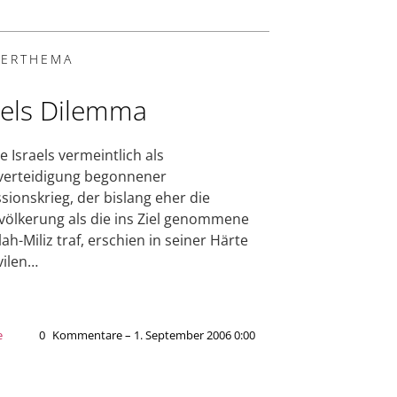
ERTHEMA
aels Dilemma
e Israels vermeintlich als
verteidigung begonnener
sionskrieg, der bislang eher die
evölkerung als die ins Ziel genommene
ah-Miliz traf, erschien in seiner Härte
vilen…
e
0
Kommentare – 1. September 2006 0:00