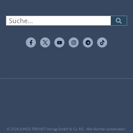
© 2026 JUNGE FREIHEIT Verlag GmbH & Co. KG - Alle Rechte vorbehalten.