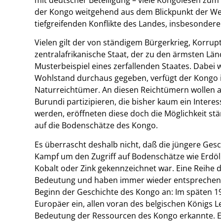
der Kongo weitgehend aus dem Blickpunkt der Wel
tiefgreifenden Konflikte des Landes, insbesondere
Vielen gilt der von ständigem Bürgerkrieg, Korrup
zentralafrikanische Staat, der zu den ärmsten Länd
Musterbeispiel eines zerfallenden Staates. Dabei
Wohlstand durchaus gegeben, verfügt der Kongo 
Naturreichtümer. An diesen Reichtümern wollen 
Burundi partizipieren, die bisher kaum ein Intere
werden, eröffneten diese doch die Möglichkeit st
auf die Bodenschätze des Kongo.
Es überrascht deshalb nicht, daß die jüngere Ges
Kampf um den Zugriff auf Bodenschätze wie Erdöl
Kobalt oder Zink gekennzeichnet war. Eine Reihe 
Bedeutung und haben immer wieder entsprechende 
Beginn der Geschichte des Kongo an: Im späten 19
Europäer ein, allen voran des belgischen Königs Leo
Bedeutung der Ressourcen des Kongo erkannte. E