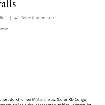
alls
line
|
Keine Kommentare
zeige
chert durch einen Militäreinsatz (Eufor RD Congo)
ersten Mal seit vier Jahrzehnten wählen konnten, ist