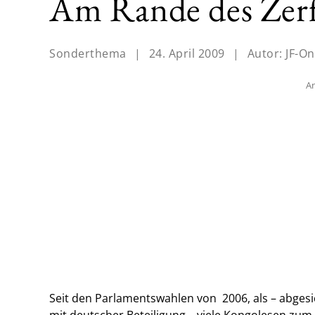
Am Rande des Zerf
Sonderthema
|
24. April 2009
|
Autor:
JF-On
An
Seit den Parlamentswahlen von 2006, als – abgesi
mit deutscher Beteiligung – viele Kongolesen zum 