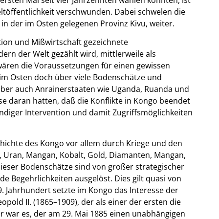
töffentlichkeit verschwunden. Dabei schwelen die
 in der im Osten gelegenen Provinz Kivu, weiter.
tion und Mißwirtschaft gezeichnete
ern der Welt gezählt wird, mittlerweile als
 wären die Voraussetzungen für einen gewissen
im Osten doch über viele Bodenschätze und
aber auch Anrainerstaaten wie Uganda, Ruanda und
sse daran hatten, daß die Konflikte in Kongo beendet
ändiger Intervention und damit Zugriffsmöglichkeiten
chichte des Kongo vor allem durch Kriege und den
, Uran, Mangan, Kobalt, Gold, Diamanten, Mangan,
dieser Bodenschätze sind von großer strategischer
Begehrlichkeiten ausgelöst. Dies gilt quasi von
. Jahrhundert setzte im Kongo das Interesse der
pold II. (1865–1909), der als einer der ersten die
r war es, der am 29. Mai 1885 einen unabhängigen