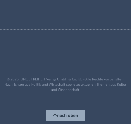
© 2026 JUNGE FREIHEIT Verlag GmbH & Co. KG - Alle Rechte vorbehalten.
Nachrichten aus Politik und Wirtschaft sowie zu aktuellen Themen aus Kultur
und Wissenschaft.
nach oben