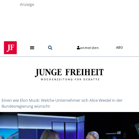
Anzeige
anmelden
ABO
Einen wie Elon Musk: Welche Unternehmer sich Alice Weidel in der
Bundesregierung wünscht