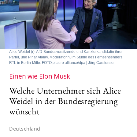
Alice Weidel (r), AfD-Bundesvorsitzende und Kanzlerkandidatin ihrer
Partei, und Pinar Atalay, Moderatorin, im Studio des Fernsehsenders
RTL in Berlin-Mitte. FOTO:picture alliance/dpa | Jörg Carstensen
Einen wie Elon Musk
Welche Unternehmer sich Alice
Weidel in der Bundesregierung
wünscht
Deutschland