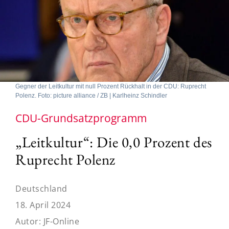
Gegner der Leitkultur mit null Prozent Rückhalt in der CDU: Ruprecht
Polenz. Foto: picture alliance / ZB | Karlheinz Schindler
CDU-Grundsatzprogramm
„Leitkultur“: Die 0,0 Prozent des
Ruprecht Polenz
Deutschland
18. April 2024
Autor:
JF-Online