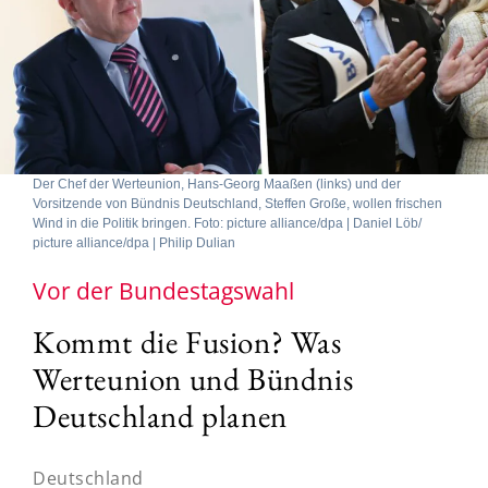
Der Chef der Werteunion, Hans-Georg Maaßen (links) und der
Vorsitzende von Bündnis Deutschland, Steffen Große, wollen frischen
Wind in die Politik bringen. Foto: picture alliance/dpa | Daniel Löb/
picture alliance/dpa | Philip Dulian
Vor der Bundestagswahl
Kommt die Fusion? Was
Werteunion und Bündnis
Deutschland planen
Deutschland