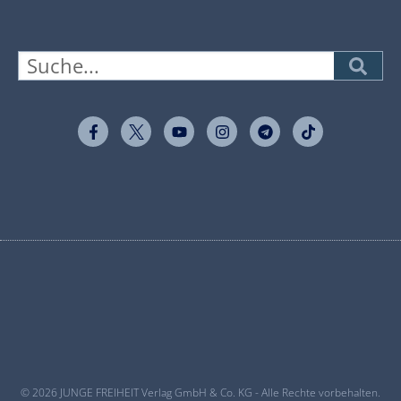
© 2026 JUNGE FREIHEIT Verlag GmbH & Co. KG - Alle Rechte vorbehalten.