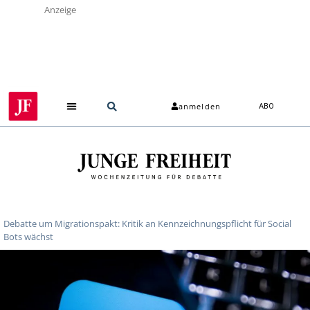
Anzeige
anmelden
ABO
Debatte um Migrationspakt: Kritik an Kennzeichnungspflicht für Social
Bots wächst