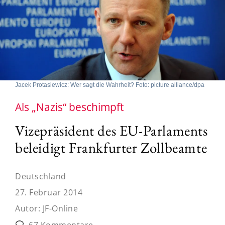
Jacek Protasiewicz: Wer sagt die Wahrheit? Foto: picture alliance/dpa
Als „Nazis“ beschimpft
Vizepräsident des EU-Parlaments
beleidigt Frankfurter Zollbeamte
Deutschland
27. Februar 2014
Autor:
JF-Online
67 Kommentare