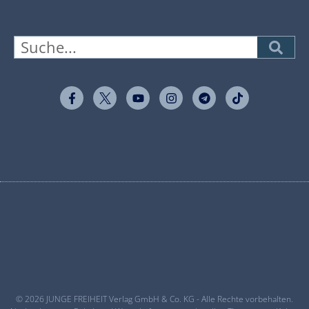
© 2026 JUNGE FREIHEIT Verlag GmbH & Co. KG - Alle Rechte vorbehalten.