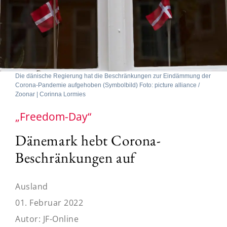
Die dänische Regierung hat die Beschränkungen zur Eindämmung der
Corona-Pandemie aufgehoben (Symbolbild) Foto: picture alliance /
Zoonar | Corinna Lormies
„Freedom-Day“
Dänemark hebt Corona-
Beschränkungen auf
Ausland
01. Februar 2022
Autor:
JF-Online