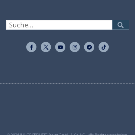
© 2026 JUNGE FREIHEIT Verlag GmbH & Co. KG - Alle Rechte vorbehalten.