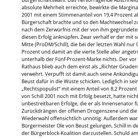
absolute Mehrheit erreichte, bewirkte die Marginal
2001 mit einem Stimmenanteil von 19,4 Prozent als
Bürgerschaft brachte und so den Machtwechsel zu
nach dem Zerwürfnis mit der von ihm gegründeten 
diesen Erfolg anknüpfen. Zwar verhalf er der mit 
Mitte (ProDM/Schill), die bei der letzten Wahl nur
Prozent und damit an die vierte Stelle aller anget
unterhalb der Fünf-Prozent-Marke nichts. Der vo
Rathaus blieb auch dem einst als „Richter Gnaden
verwehrt. Verpufft ist damit auch seine Ankündig
Beust dafür in die Wüste schicken. Lediglich in 
„Rechtspopulist“ mit einem Anteil von 8,2 Proze
von Schill 2001 noch mit Erfolg besetzt, hatte ni
unbestreitbaren Erfolge, die er als Innensenator 
Zurückdrängen der offenen Drogenszene und die A
Wiederwahl offensichtlich unnötig. Außerdem war
Bürgermeister Ole von Beust gelungen, Schill in de
der Bürgerblock-Koalition darzustellen. Schuld 