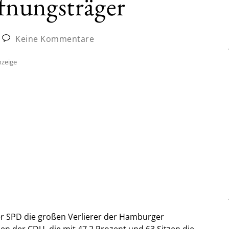
fnungsträger
Keine Kommentare
zeige
er SPD die großen Verlierer der Hamburger
n der CDU, die mit 47,2 Prozent und 63 Sitzen die