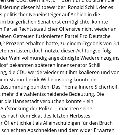
isierung dieser Mitbewerber. Ronald Schill, der es
 politischer Neueinsteiger auf Anhieb in die
m bürgerlichen Senat erst ermöglichte, konnte
Partei Rechtsstaatlicher Offensive nicht wieder an
seinen Getreuen fusionierten Partei Pro Deutsche
 0,2 Prozent erhalten hatte, zu einem Ergebnis von 3,1
retenen Listen, doch nützte dieser Achtungserfolg
r der Wahl vollmundig angekündigte Wiedereinzug ins
los“ bekannten späteren Innensenator Schill
ung, die CDU werde wieder mit ihm koalieren und von
seinem Stammbezirk Wilhelmsburg konnte der
nt Zustimmung punkten. Das Thema Innere Sicherheit,
cht mehr die wahlentscheidende Bedeutung. Die
für die Hansestadt verbuchen konnte – ein
ufstockung der Polizei -, machten seine
 es nach dem Eklat des letzten Herbstes
r Öffentlichkeit als Alleinschuldigen für den Bruch
am schlechten Abschneiden und dem wider Erwarten