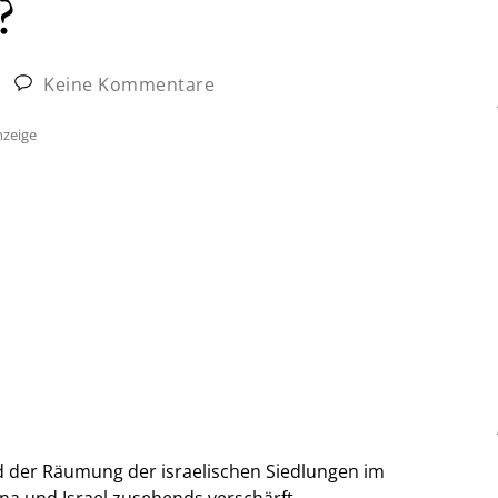
?
|
Keine Kommentare
zeige
d der Räumung der israelischen Siedlungen im
ina und Israel zusehends verschärft.