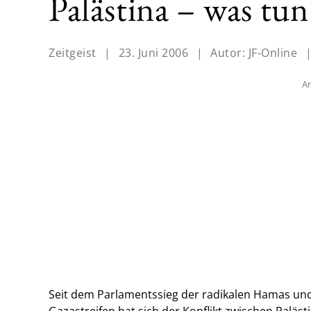
Palästina – was tun
Zeitgeist
|
23. Juni 2006
|
Autor:
JF-Online
An
Seit dem Parlamentssieg der radikalen Hamas un
Gazastreifen hat sich der Konflikt zwischen Paläst