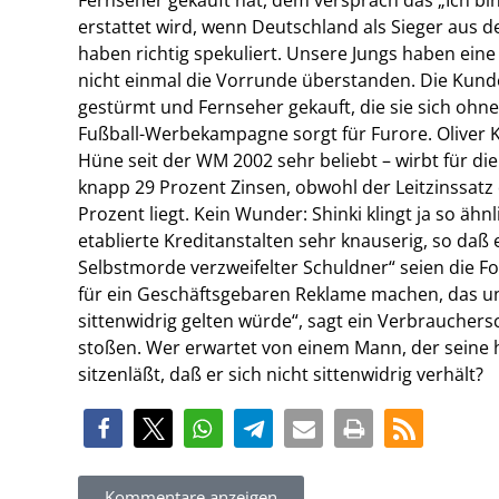
erstattet wird, wenn Deutschland als Sieger aus
haben richtig spekuliert. Unsere Jungs haben ei
nicht einmal die Vorrunde überstanden. Die Kun
gestürmt und Fernseher gekauft, die sie sich ohne
Fußball-Werbekampagne sorgt für Furore. Oliver 
Hüne seit der WM 2002 sehr beliebt – wirbt für die 
knapp 29 Prozent Zinsen, obwohl der Leitzinssat
Prozent liegt. Kein Wunder: Shinki klingt ja so ähnl
etablierte Kreditanstalten sehr knauserig, so daß 
Selbstmorde verzweifelter Schuldner“ seien die Folg
für ein Geschäftsgebaren Reklame machen, das unm
sittenwidrig gelten würde“, sagt ein Verbraucher
stoßen. Wer erwartet von einem Mann, der seine
sitzenläßt, daß er sich nicht sittenwidrig verhält?
Kommentare anzeigen