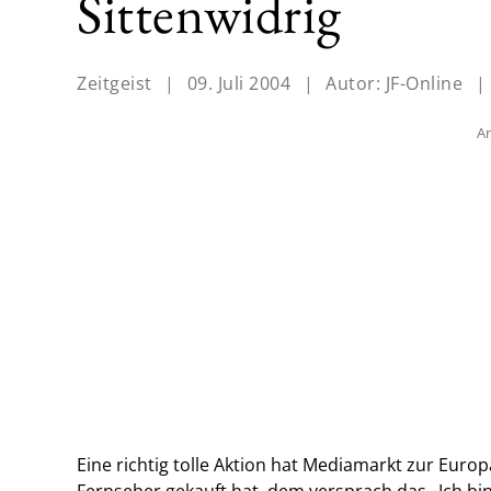
Sittenwidrig
Zeitgeist
|
09. Juli 2004
|
Autor:
JF-Online
|
An
Eine richtig tolle Aktion hat Mediamarkt zur Euro
Fernseher gekauft hat, dem versprach das „Ich bi