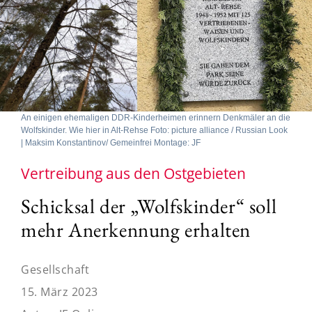
An einigen ehemaligen DDR-Kinderheimen erinnern Denkmäler an die
Wolfskinder. Wie hier in Alt-Rehse Foto: picture alliance / Russian Look
| Maksim Konstantinov/ Gemeinfrei Montage: JF
Vertreibung aus den Ostgebieten
Schicksal der „Wolfskinder“ soll
mehr Anerkennung erhalten
Gesellschaft
15. März 2023