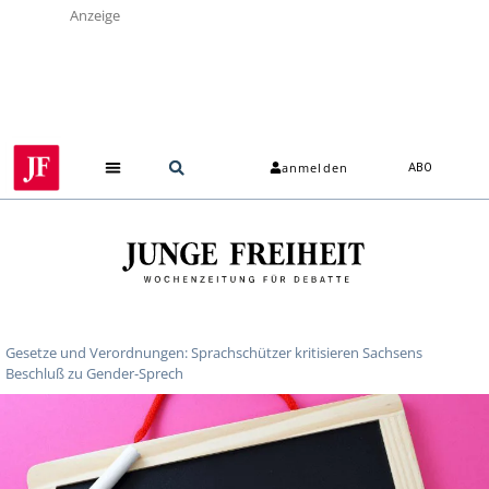
Anzeige
anmelden
ABO
Über uns
Gesetze und Verordnungen: Sprachschützer kritisieren Sachsens
Beschluß zu Gender-Sprech