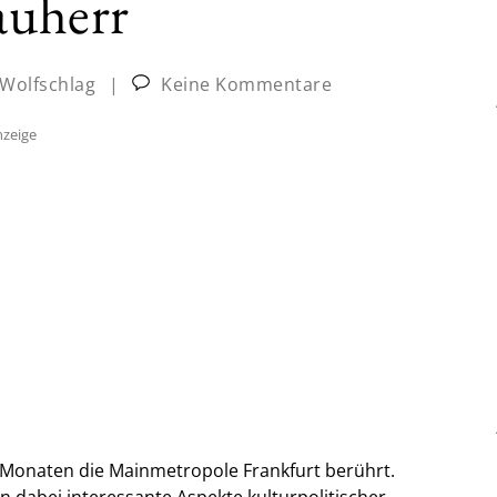
auherr
 Wolfschlag
|
Keine Kommentare
zeige
n Monaten die Mainmetropole Frankfurt berührt.
en dabei interessante Aspekte kulturpolitischer