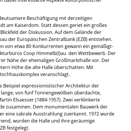
edeutsamere Beschäftigung mit derzeitigen
adt am Kaiserdom. Statt dessen geriet ein großes
Blickfeld der Diskussion. Auf dem Gelände der
bau der Europäischen Zentralbank (EZB) entstehen.
eien von etwa 80 Konkurrenten gewann ein gemäßigt-
itekturbüros Coop Himmelb(l)au den Wettbewerb. Der
arer Nähe der ehemaligen Großmarkthalle vor. Der
ern Höhe die alte Halle überschatten. Mit
r Hochhauskomplex veranschlagt.
 Beispiel expressionistischer Architektur der
r lange, von fünf Tonnengewölben überdachte,
rtin Elsaesser (1884-1957). Zwei verklinkerte
ende zusammen. Dem monumentalen Bauwerk der
r eine sakrale Ausstrahlung zuerkannt. 1972 wurde
ehend, wurden die Halle und ihre geräumige
ZB festgelegt.