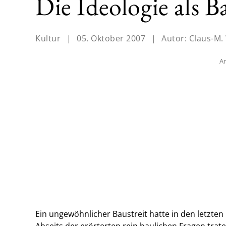
Die Ideologie als B
Kultur
|
05. Oktober 2007
|
Autor:
Claus-M.
An
Ein ungewöhnlicher Baustreit hatte in den letzte
Abseits der erörterten rein baulichen Fragen trat