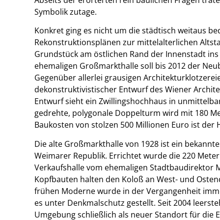
Symbolik zutage.
Konkret ging es nicht um die städtisch weitaus b
Rekonstruktionsplänen zur mittelalterlichen Altst
Grundstück am östlichen Rand der Innenstadt ins 
ehemaligen Großmarkthalle soll bis 2012 der Neu
Gegenüber allerlei grausigen Architekturklotzer
dekonstruktivistischer Entwurf des Wiener Arch
Entwurf sieht ein Zwillingshochhaus in unmittelb
gedrehte, polygonale Doppelturm wird mit 180 Met
Baukosten von stolzen 500 Millionen Euro ist de
Die alte Großmarkthalle von 1928 ist ein bekanntes
Weimarer Republik. Errichtet wurde die 220 Mete
Verkaufshalle vom ehemaligen Stadtbaudirektor Ma
Kopfbauten halten den Koloß an West- und Ost
frühen Moderne wurde in der Vergangenheit imme
es unter Denkmalschutz gestellt. Seit 2004 leerst
Umgebung schließlich als neuer Standort für die E