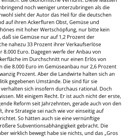
nbringend noch weniger unterzubringen als die
wohl sieht der Autor das Heil für die deutschen
end auf ihren Ackerfluren Obst, Gemüse und
chönes mit hoher Wertschöpfung, nur bitte kein
, daß sie Gemüse nur auf 1,2 Prozent der
äche nahezu 33 Prozent ihrer Verkaufserlöse
ar 8.000 Euro. Dagegen werfe der Anbau von
kerfläche im Durchschnitt nur einen Erlös von
en die 8.000 Euro im Gemüseanbau nur 2,6 Prozent
anzig Prozent. Aber die Landwirte halten sich an
itik gegebenen Umstände. Die sind für sie
 verhalten sich insofern durchaus rational. Doch
issen. Mit einigem Recht. Er ist auch nicht der erste,
egende Reform seit Jahrzehnten, gerade auch von den
ihre Strategie sei nach wie vor einseitig auf
chtet. So hätten auch sie eine vernünftige
größere Subventionsabhängigkeit gebracht. Die
aber wirklich bewegt habe sie nichts, und das „Gros