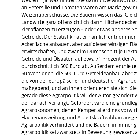
an Petersilie und Tomaten wären am Markt gewin
Weizenüberschüsse. Die Bauern wissen das. Gleich
Landwirte ganz offensichtlich darin, flächendeck
Zierpflanzen zu erzeugen – oder etwas anderes S
Getreide. Der Statistik hat er nämlich entnommen
Ackerfläche anbauen, aber auf dieser winzigen Fl
erwirtschaften, und zwar im Durchschnitt je Hekt
Getreide und Ölsaaten auf etwa 71 Prozent der Ac
durchschnittlich 500 Euro ab. Außerdem enthielt
Subventionen, die 500 Euro Getreideanbau aber zw
die von der europäischen und deutschen Agrarpol
maßgebend, und an ihnen orientieren sie sich. Sie
gerade diese Agrarpolitik will der Autor geändert w
der danach verlangt. Gefordert wird eine grundl
Agrarökonomen, denen Kemper allerdings vorwirft, 
Flächenausweitung und Arbeitskräfteabbau ausgeri
Agrarpolitik verhindert und die Bauern in immer 
Agrarpolitik sei zwar stets in Bewegung gewesen, 