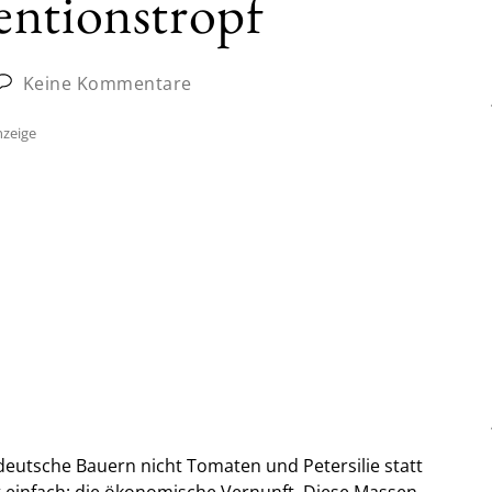
entionstropf
Keine Kommentare
zeige
deutsche Bauern nicht Tomaten und Petersilie statt
st einfach: die ökonomische Vernunft. Diese Massen