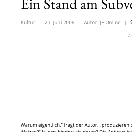
Ein Stand am Subv
Kultur
|
23. Juni 2006
|
Autor:
JF-Online
|
An
Warum eigentlich,“ fragt der Autor, „produzieren 
Weizen?“ Ja, was hindert sie daran? Die Antwort i