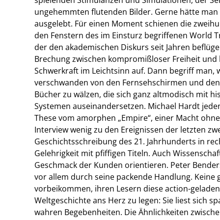
ungehemmten flutenden Bilder. Gerne hätte man 
ausgelebt. Für einen Moment schienen die zweih
den Fenstern des im Einsturz begriffenen World T
der den akademischen Diskurs seit Jahren beflügel
Brechung zwischen kompromißloser Freiheit und h
Schwerkraft im Leichtsinn auf. Dann begriff man, w
verschwanden von den Fernsehschirmen und den Tite
Bücher zu wälzen, die sich ganz altmodisch mit 
Systemen auseinandersetzen. Michael Hardt jedenf
These vom amorphen „Empire“, einer Macht ohne G
Interview wenig zu den Ereignissen der letzten z
Geschichtsschreibung des 21. Jahrhunderts in re
Gelehrigkeit mit pfiffigen Titeln. Auch Wissensc
Geschmack der Kunden orientieren. Peter Bende
vor allem durch seine packende Handlung. Keine 
vorbeikommen, ihren Lesern diese action-geladen
Weltgeschichte ans Herz zu legen: Sie liest sich 
wahren Begebenheiten. Die Ähnlichkeiten zwische