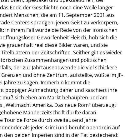
das Ende der Geschichte noch eine Weile länger
undert Menschen, die am 11. September 2001 aus
rade Centers sprangen, jenen Geist zu verkörpern,
t: In ihrem Fall wurde die Rede von der ironischen
offnungsloser Geworfenheit Fleisch, hob sich die
ie grauenhaft real diese Bilder waren, und sie
lblättern der Zeitschriften. Seither gilt es wieder
historischen Zusammenhängen und politischen
alls, der zur Jahrtausendwende die viel schickere
renzen und ohne Zentrum, aufstellte, wußte im JF-
wei Jahre zu sagen. Immerhin kommt die
cht poppiger Aufmachung daher und kaschiert ihre
haft muß sich eben am Markt behaupten und am
rs „Weltmacht Amerika. Das neue Rom“ überzeugt
gehobene Männerzeitschrift dürfte daran
e Tour de Force durch zweitausend Jahre
spannender als jeder Krimi und beruht obendrein auf
n den beiden Imperien sind in der Tat bestechend: