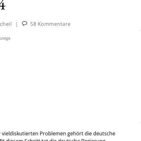
4
cheil
|
58 Kommentare
zeige
vieldiskutierten Problemen gehört die deutsche
it diesem Schritt tat die deutsche Regierung