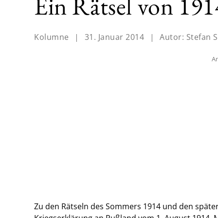
Ein Rätsel von 191
Kolumne
|
31. Januar 2014
|
Autor:
Stefan S
An
Zu den Rätseln des Sommers 1914 und den später 
Kriegserklärung an Rußland vom 1. August 1914. M