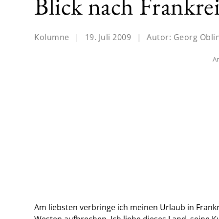
Blick nach Frankre
Kolumne
|
19. Juli 2009
|
Autor:
Georg Obli
An
Am liebsten verbringe ich meinen Urlaub in Frank
Westen aufbrechen. Ich liebe dieses Land, seine K