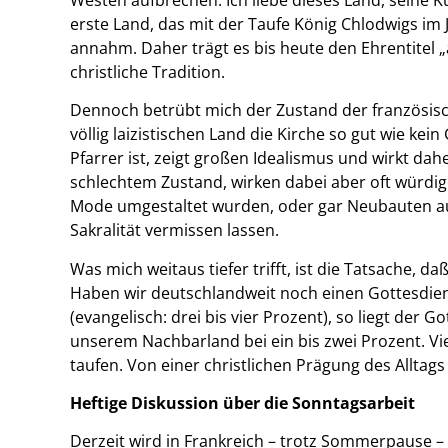
erste Land, das mit der Taufe König Chlodwigs im 
annahm. Daher trägt es bis heute den Ehrentitel „
christliche Tradition.
Dennoch betrübt mich der Zustand der französis
völlig laizistischen Land die Kirche so gut wie kein
Pfarrer ist, zeigt großen Idealismus und wirkt dah
schlechtem Zustand, wirken dabei aber oft würdig
Mode umgestaltet wurden, oder gar Neubauten aus 
Sakralität vermissen lassen.
Was mich weitaus tiefer trifft, ist die Tatsache, d
Haben wir deutschlandweit noch einen Gottesdien
(evangelisch: drei bis vier Prozent), so liegt de
unserem Nachbarland bei ein bis zwei Prozent. Vie
taufen. Von einer christlichen Prägung des Alltag
Heftige Diskussion über die Sonntagsarbeit
Derzeit wird in Frankreich – trotz Sommerpause – 