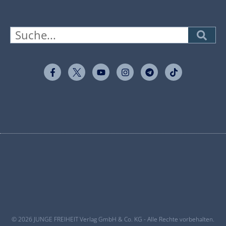
© 2026 JUNGE FREIHEIT Verlag GmbH & Co. KG - Alle Rechte vorbehalten.