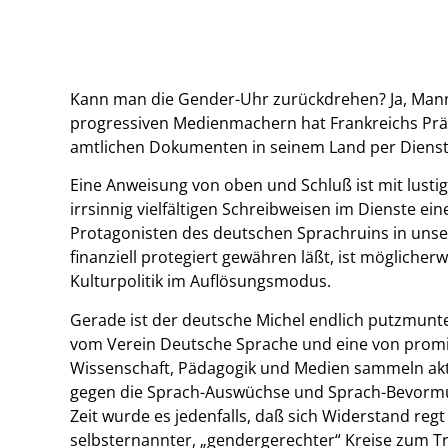
Kann man die Gender-Uhr zurückdrehen? Ja, Mann
progressiven Medienmachern hat Frankreichs Pr
amtlichen Dokumenten in seinem Land per Dienst
Eine Anweisung von oben und Schluß ist mit lus
irrsinnig vielfältigen Schreibweisen im Dienste e
Protagonisten des deutschen Sprachruins in unser
finanziell protegiert gewähren läßt, ist mögliche
Kulturpolitik im Auflösungsmodus.
Gerade ist der deutsche Michel endlich putzmunt
vom Verein Deutsche Sprache und eine von promin
Wissenschaft, Pädagogik und Medien sammeln ak
gegen die Sprach-Auswüchse und Sprach-Bevorm
Zeit wurde es jedenfalls, daß sich Widerstand regt
selbsternannter, „gendergerechter“ Kreise zum Tro