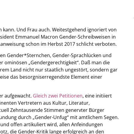
 kann. Und Frau auch. Weitestgehend ignoriert von
äsident Emmanuel Macron Gender-Schreibweisen in
anweisung schon im Herbst 2017 schlicht verboten.
tigen Gender*Sternchen, Gender-Sprachlücken und
iner ominösen „Gendergerechtigkeit“. Daß man die
em Land nicht nur staatlich ungestört, sondern gar
rweise das besorgniserregendste Element einer
er aufgewacht.
Gleich zwei Petitionen
, eine initiiert
enten Vertretern aus Kultur, Literatur,
tuell Zehntausende Stimmen genervter Bürger
undung durch „Gender-Unfug“ mit amtlichem Segen.
 und offen artikuliert wird, allen Anfeindungen
tz, die Gender-Kritik lange erfolgreich an den