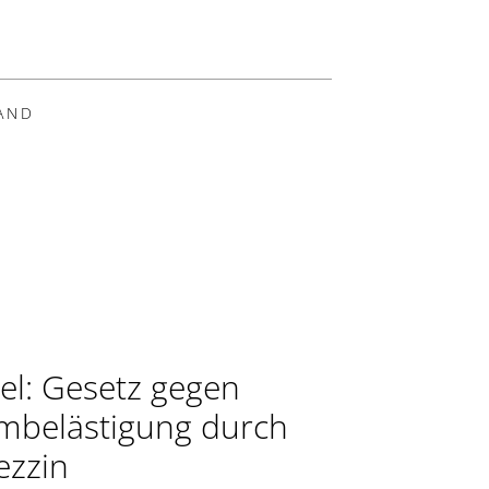
AND
ael: Gesetz gegen
mbelästigung durch
zzin