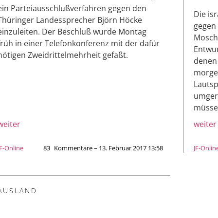
ein Parteiausschlußverfahren gegen den
Die is
Thüringer Landessprecher Björn Höcke
gegen 
einzuleiten. Der Beschluß wurde Montag
Mosche
früh in einer Telefonkonferenz mit der dafür
Entwur
nötigen Zweidrittelmehrheit gefaßt.
denen 
morgen
Lautsp
umgere
müsse
weiter
weiter
JF-Online
83
Kommentare – 13. Februar 2017 13:58
JF-Onlin
AUSLAND