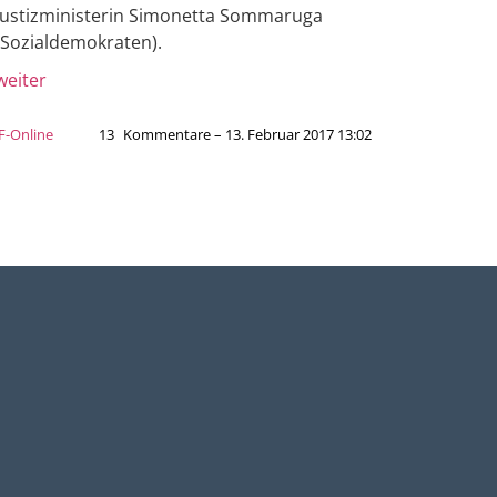
Justizministerin Simonetta Sommaruga
(Sozialdemokraten).
weiter
JF-Online
13
Kommentare – 13. Februar 2017 13:02