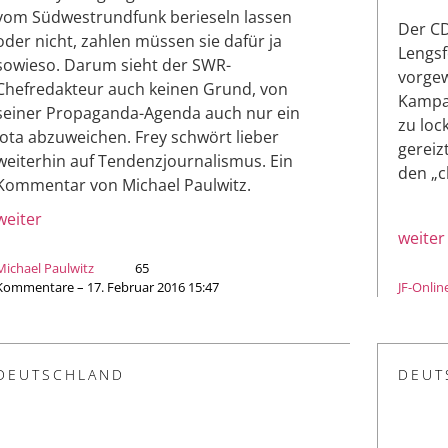
vom Südwestrundfunk berieseln lassen
Der C
oder nicht, zahlen müssen sie dafür ja
Lengsf
sowieso. Darum sieht der SWR-
vorgew
Chefredakteur auch keinen Grund, von
Kampa
seiner Propaganda-Agenda auch nur ein
zu loc
Jota abzuweichen. Frey schwört lieber
gereizt
weiterhin auf Tendenzjournalismus. Ein
den „c
Kommentar von Michael Paulwitz.
weiter
weiter
Michael Paulwitz
65
Kommentare – 17. Februar 2016 15:47
JF-Onlin
DEUTSCHLAND
DEUT