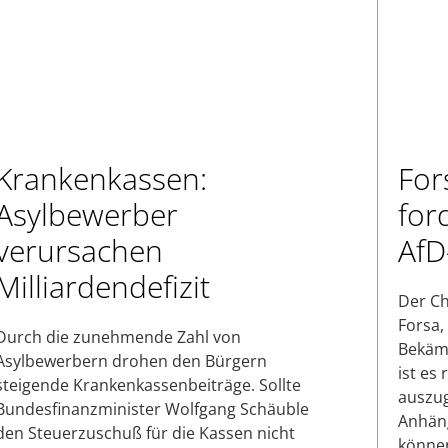
Krankenkassen:
For
Asylbewerber
for
verursachen
AfD
Milliardendefizit
Der Ch
Forsa,
Durch die zunehmende Zahl von
Bekämp
Asylbewerbern drohen den Bürgern
ist es
steigende Krankenkassenbeiträge. Sollte
auszug
Bundesfinanzminister Wolfgang Schäuble
Anhäng
den Steuerzuschuß für die Kassen nicht
können