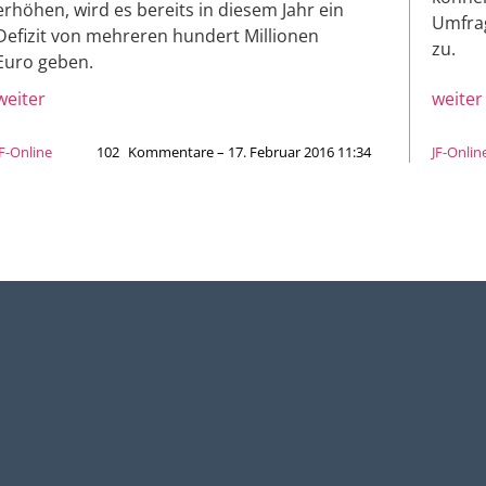
erhöhen, wird es bereits in diesem Jahr ein
Umfrag
Defizit von mehreren hundert Millionen
zu.
Euro geben.
weiter
weiter
JF-Online
102
Kommentare – 17. Februar 2016 11:34
JF-Onlin