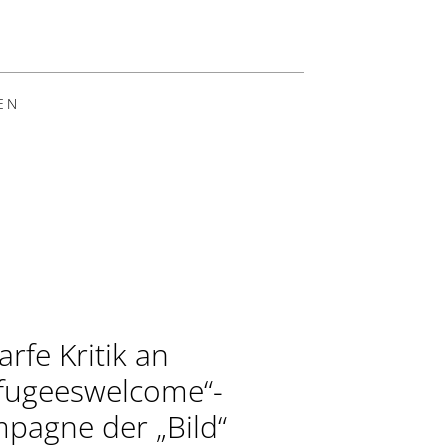
EN
arfe Kritik an
fugeeswelcome“-
pagne der „Bild“