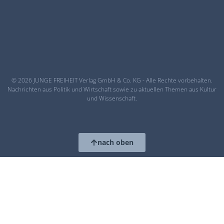
© 2026 JUNGE FREIHEIT Verlag GmbH & Co. KG - Alle Rechte vorbehalten.
Nachrichten aus Politik und Wirtschaft sowie zu aktuellen Themen aus Kultur
und Wissenschaft.
nach oben