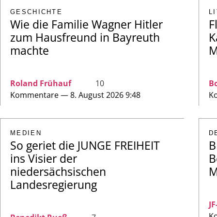
GESCHICHTE
L
Wie die Familie Wagner Hitler
F
zum Hausfreund in Bayreuth
K
machte
M
Roland Frühauf
10
Bo
Kommentare — 8. August 2026 9:48
Ko
MEDIEN
D
So geriet die JUNGE FREIHEIT
B
ins Visier der
B
niedersächsischen
M
Landesregierung
JF
Ko