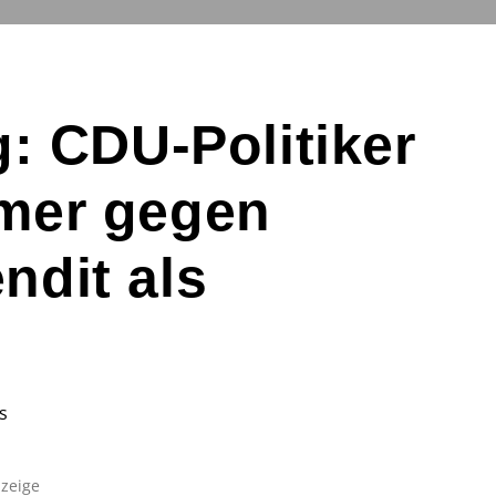
g: CDU-Politiker
rmer gegen
ndit als
s
zeige