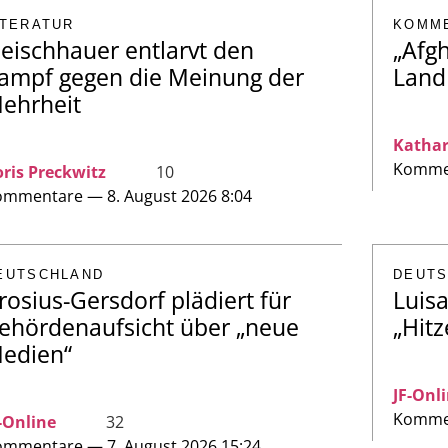
ITERATUR
KOMM
leischhauer entlarvt den
„Afgh
ampf gegen die Meinung der
Land
ehrheit
Kathar
Kommen
ris Preckwitz
10
mmentare — 8. August 2026 8:04
EUTSCHLAND
DEUT
rosius-Gersdorf plädiert für
Luis
ehördenaufsicht über „neue
„Hitz
edien“
JF-Onl
Kommen
-Online
32
mmentare — 7. August 2026 15:24