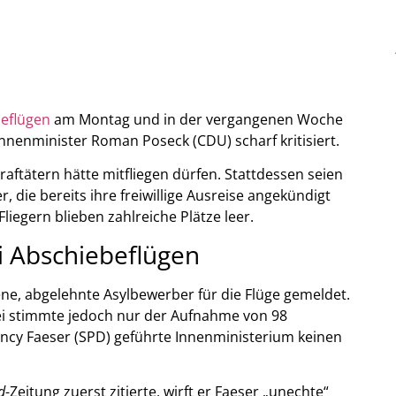
eflügen
am Montag und in der vergangenen Woche
nnenminister Roman Poseck (CDU) scharf kritisiert.
ftätern hätte mitfliegen dürfen. Stattdessen seien
 die bereits ihre freiwillige Ausreise angekündigt
liegern blieben zahlreiche Plätze leer.
ei Abschiebeflügen
ene, abgelehnte Asylbewerber für die Flüge gemeldet.
kei stimmte jedoch nur der Aufnahme von 98
Nancy Faeser (SPD) geführte Innenministerium keinen
d
-Zeitung zuerst zitierte, wirft er Faeser „unechte“