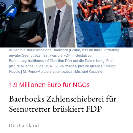
Außenministerin Annalena Baerbock (Grüne) hält an ihrer Förderung
privater Seenotretter fest, was die FDP in Gestalt von
Bundestagsfraktionschef Christian Dürr auf die Palme bringt Foto:
picture alliance / Sipa USA | SOPA Images/ picture alliance / Metodi
Popow | M. Popow/ picture alliance/dpa | Michael Kappeler
1,9 Millionen Euro für NGOs
Baerbocks Zahlenschieberei für
Seenotretter brüskiert FDP
Deutschland