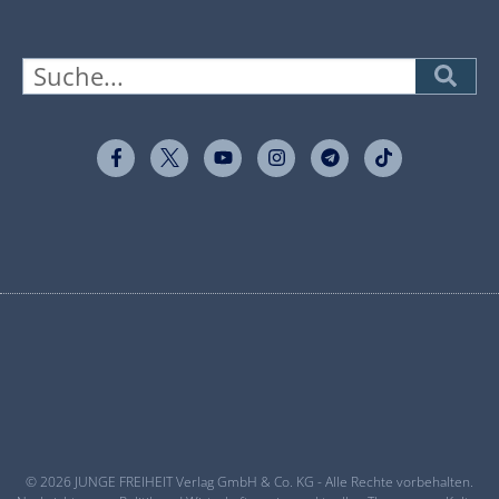
© 2026 JUNGE FREIHEIT Verlag GmbH & Co. KG - Alle Rechte vorbehalten.