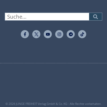
© 2026 JUNGE FREIHEIT Verlag GmbH & Co. KG - Alle Rechte vorbehalten.