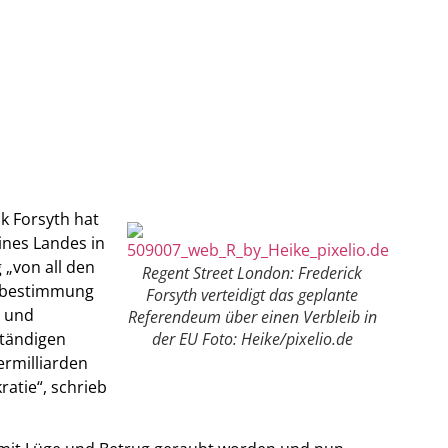
k Forsyth hat
ines Landes in
 „von all den
Regent Street London: Frederick
stbestimmung
Forsyth verteidigt das geplante
t und
Referendeum über einen Verbleib in
ständigen
der EU Foto: Heike/pixelio.de
ermilliarden
atie“, schrieb