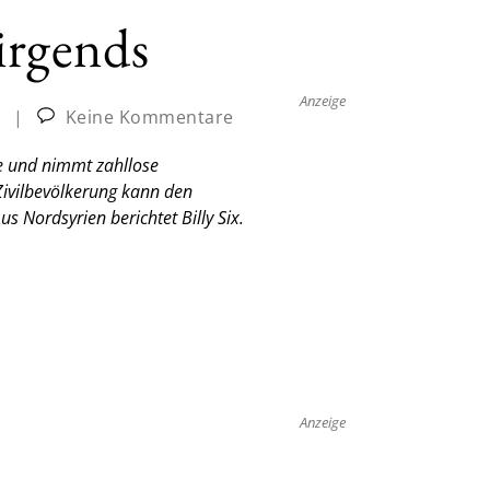
nirgends
Anzeige
x
|
Keine Kommentare
te und nimmt zahllose
Zivilbevölkerung kann den
us Nordsyrien berichtet Billy Six.
Anzeige