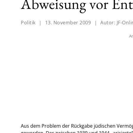
Abweisung vor Ent
Politik
|
13. November 2009
|
Autor:
JF-Onli
An
Aus dem Problem der Rückgabe jüdischen Vermöge
geworden. Der zwischen 1939 und 1944 „arisierte“