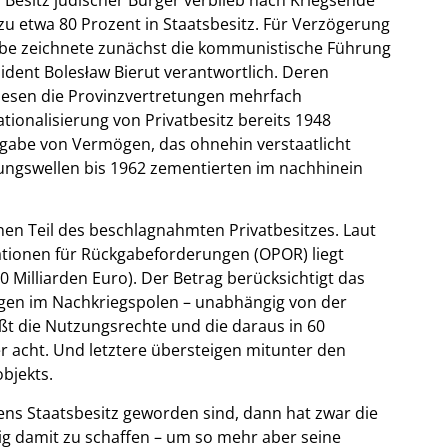
zu etwa 80 Prozent in Staatsbesitz. Für Verzögerung
be zeichnete zunächst die kommunistische Führung
ent Bolesław Bierut verantwortlich. Deren
iesen die Provinzvertretungen mehrfach
ionalisierung von Privatbesitz bereits 1948
ckgabe von Vermögen, das ohnehin verstaatlicht
ungswellen bis 1962 zementierten im nachhinein
inen Teil des beschlagnahmten Privatbesitzes. Laut
tionen für Rückgabeforderungen (OPOR) liegt
0 Milliarden Euro). Der Betrag berücksichtigt das
ögen im Nachkriegspolen – unabhängig von der
ßt die Nutzungsrechte und die daraus in 60
 acht. Und letztere übersteigen mitunter den
bjekts.
s Staatsbesitz geworden sind, dann hat zwar die
g damit zu schaffen – um so mehr aber seine