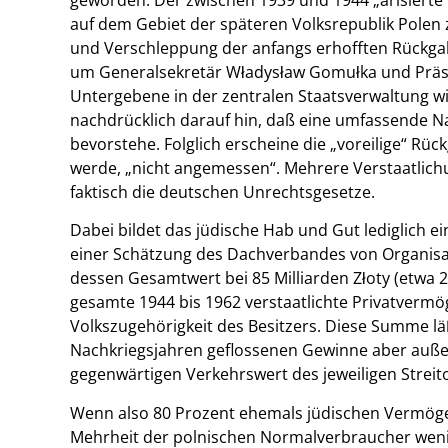
auf dem Gebiet der späteren Volksrepublik Polen 
und Verschleppung der anfangs erhofften Rückga
um Generalsekretär Władysław Gomułka und Präsid
Untergebene in der zentralen Staatsverwaltung w
nachdrücklich darauf hin, daß eine umfassende Nat
bevorstehe. Folglich erscheine die „voreilige“ Rü
werde, „nicht angemessen“. Mehrere Verstaatlich
faktisch die deutschen Unrechtsgesetze.
Dabei bildet das jüdische Hab und Gut lediglich e
einer Schätzung des Dachverbandes von Organisa
dessen Gesamtwert bei 85 Milliarden Złoty (etwa 2
gesamte 1944 bis 1962 verstaatlichte Privatverm
Volkszugehörigkeit des Besitzers. Diese Summe lä
Nachkriegsjahren geflossenen Gewinne aber außer
gegenwärtigen Verkehrswert des jeweiligen Streito
Wenn also 80 Prozent ehemals jüdischen Vermögen
Mehrheit der polnischen Normalverbraucher weni