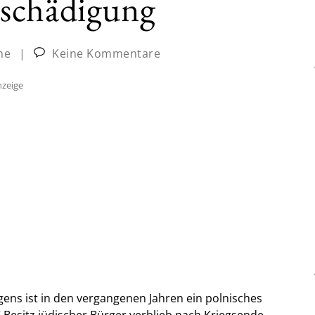
schädigung
ne
|
Keine Kommentare
zeige
ns ist in den vergangenen Jahren ein polnisches
 Besitz jüdischer Bürger verblieb nach Kriegsende