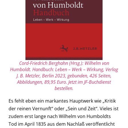
Cord-Friedrich Berghahn (Hrsg.): Wilhelm von
Humboldt. Handbuch: Leben – Werk – Wirkung, Verlag
J. B. Metzler, Berlin 2023, gebunden, 426 Seiten,
Abbildungen, 89,95 Euro. Jetzt im JF-Buchdienst
bestellen.
Es fehlt eben ein markantes Hauptwerk wie „Kritik
der reinen Vernunft“ oder „Sein und Zeit“. Vieles ist
zudem erst lange nach Wilhelm von Humboldts
Tod im April 1835 aus dem Nachlaß veröffentlicht